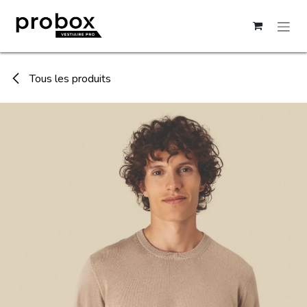
Se rendre au contenu
Tous les produits